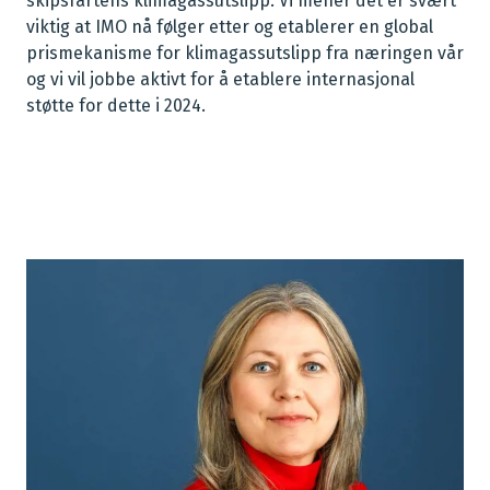
skipsfartens klimagassutslipp. Vi mener det er svært
viktig at IMO nå følger etter og etablerer en global
prismekanisme for klimagassutslipp fra næringen vår
og vi vil jobbe aktivt for å etablere internasjonal
støtte for dette i 2024.