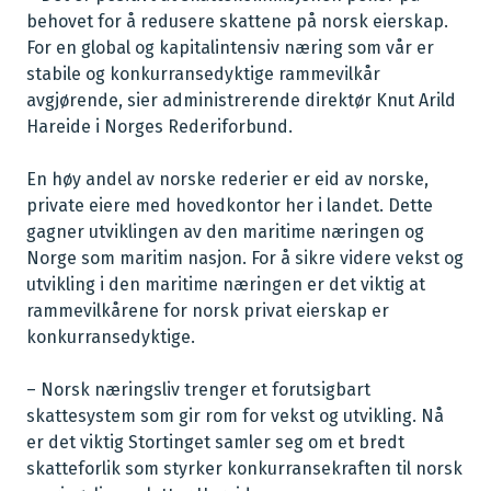
behovet for å redusere skattene på norsk eierskap.
For en global og kapitalintensiv næring som vår er
stabile og konkurransedyktige rammevilkår
avgjørende, sier administrerende direktør Knut Arild
Hareide i Norges Rederiforbund.
En høy andel av norske rederier er eid av norske,
private eiere med hovedkontor her i landet. Dette
gagner utviklingen av den maritime næringen og
Norge som maritim nasjon. For å sikre videre vekst og
utvikling i den maritime næringen er det viktig at
rammevilkårene for norsk privat eierskap er
konkurransedyktige.
– Norsk næringsliv trenger et forutsigbart
skattesystem som gir rom for vekst og utvikling. Nå
er det viktig Stortinget samler seg om et bredt
skatteforlik som styrker konkurransekraften til norsk