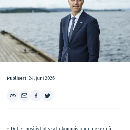
Publisert:
24. juni 2026
link
mail_outline
– Det er positivt at skattekommisjonen peker på