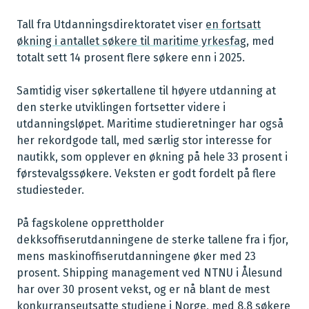
Tall fra
Utdanningsdirektoratet
viser
en fortsatt
økning i antallet søkere til maritime yrkesfag
, med
totalt sett
14
prosent flere søkere enn i 202
5.
Samtidig viser søkertallene til høyere utdanning at
den sterke utviklingen fortsetter videre i
utdanningsløpet. Maritime studieretninger har også
her rekordgode tall, med særlig stor interesse for
nautikk, som opplever en økning på hele 33 prosent i
førstevalgssøkere. Veksten er godt fordelt på flere
studiesteder.
På fagskolene opprettholder
dekksoffiserutdanningene de sterke tallene fra i fjor,
mens maskinoffiserutdanningene øker med 23
prosent. Shipping management ved
NTNU i Ålesund
har over 30 prosent vekst, og er nå blant de mest
konkurranseutsatte studiene i Norge, med 8,8 søkere