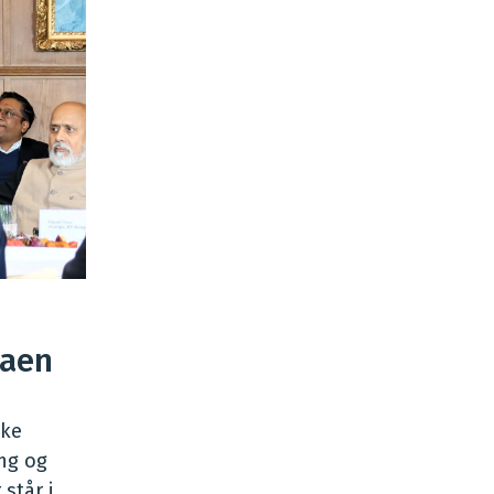
daen
ske
ing og
står i