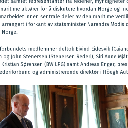
det samlet representanter fra rederier, myndigheter 
maritime aktører for å diskutere hvordan Norge og In
marbeidet innen sentrale deler av den maritime verdi
 arrangert i forkant av statsminister Narendra Modis of
i Norge.
iforbundets medlemmer deltok Eivind Eidesvik (Caiano
 og John Stenersen (Stenersen Rederi), Siri Anne Mjå
, Kristian Sørensen (BW LPG) samt Andreas Enger, presi
deriforbund og administrerende direktør i Höegh Aut