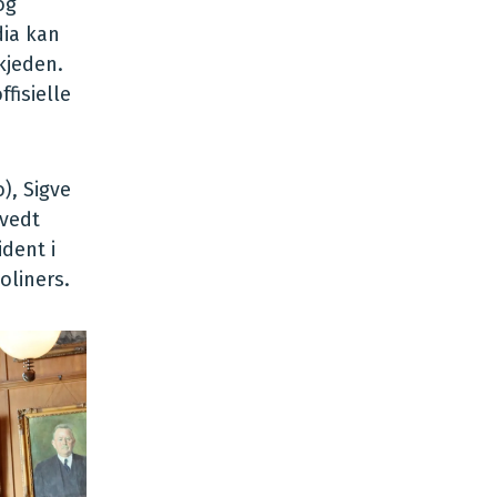
og
dia kan
kjeden.
fisielle
), Sigve
tvedt
dent i
oliners.