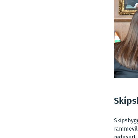
Skips
Skipsbygg
rammevilk
redusert 