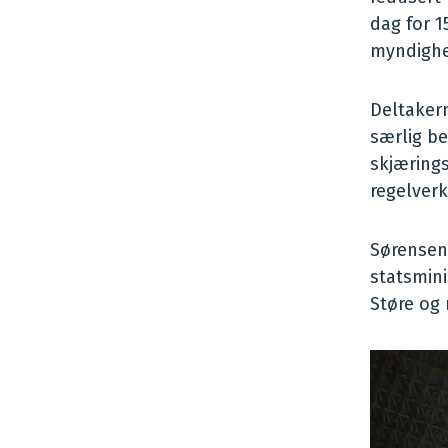
dag for 1
myndighet
Deltakern
særlig be
skjæring
regelverk
Sørensen
statsmini
Støre og