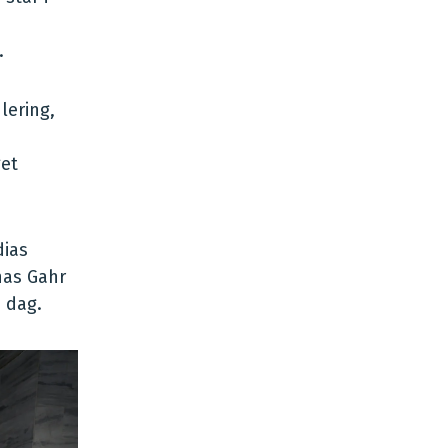
.
lering,
et
dias
nas Gahr
 dag.