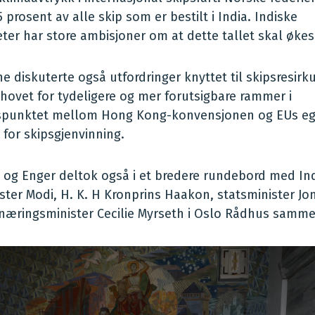
5 prosent av alle skip som er bestilt i India. Indiske
er har store ambisjoner om at dette tallet skal økes
e diskuterte også utfordringer knyttet til skipsresirku
hovet for tydeligere og mer forutsigbare rammer i
spunktet mellom Hong Kong-konvensjonen og EUs eg
 for skipsgjenvinning.
 og Enger deltok også i et bredere rundebord med In
ster Modi, H. K. H Kronprins Haakon, statsminister Jo
 næringsminister Cecilie Myrseth i Oslo Rådhus samme