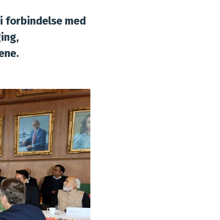
 i forbindelse med
ing,
ene.