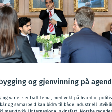
bygging og gjenvinning på agen
ing var et sentralt tema, med vekt på hvordan politi
år og samarbeid kan bidra til både industriell utvikl
klimaavtrykk i internasjonal skipsfart. Norske rederier 