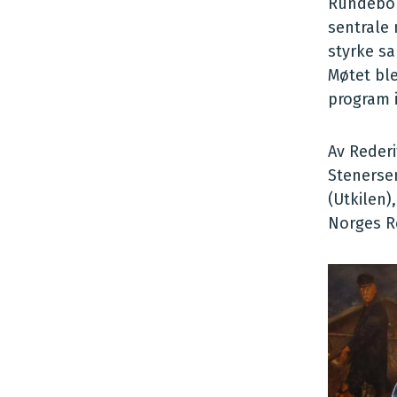
Rundebor
sentrale 
styrke sa
Møtet ble
program 
Av Reder
Stenersen
(Utkilen)
Norges Re