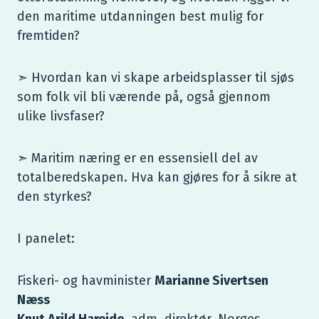
den maritime utdanningen best mulig for
fremtiden?
➣ Hvordan kan vi skape arbeidsplasser til sjøs
som folk vil bli værende på, også gjennom
ulike livsfaser?
➣ Maritim næring er en essensiell del av
totalberedskapen. Hva kan gjøres for å sikre at
den styrkes?
I panelet:
Fiskeri- og havminister
Marianne Sivertsen
Næss
Knut Arild Hareide
, adm. direktør, Norges