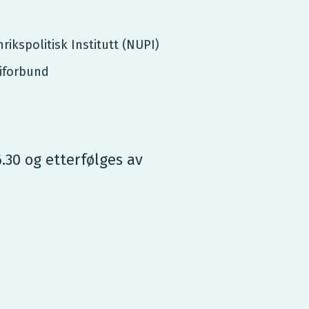
n
ikspolitisk Institutt (NUPI)
iforbund
6.30 og etterfølges av