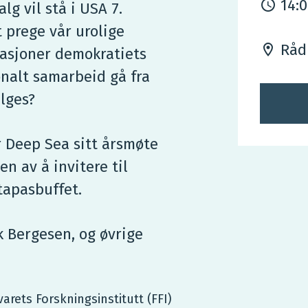
14:
lg vil stå i USA 7.
 prege vår urolige
Råd
rasjoner demokratiets
onalt samarbeid gå fra
elges?
r Deep Sea sitt årsmøte
en av å invitere til
tapasbuffet.
k Bergesen, og øvrige
varets Forskningsinstitutt (FFI)