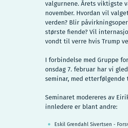
valgurnene. Årets viktigste va
november. Hvordan vil valget
verden? Blir påvirkningsope
største fiende? Vil internasj
vondt til verre hvis Trump v
I forbindelse med Gruppe fo
onsdag 7. februar har vi gled
seminar, med etterfølgende 
Seminaret modereres av Eiri
innledere er blant andre:
Eskil Grendahl Sivertsen - Fors