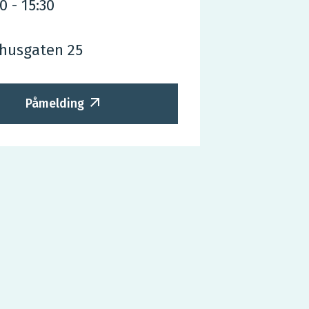
00
-
15:30
husgaten 25
Påmelding