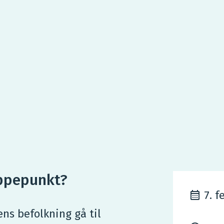
ippepunkt?
7. f
ens befolkning gå til